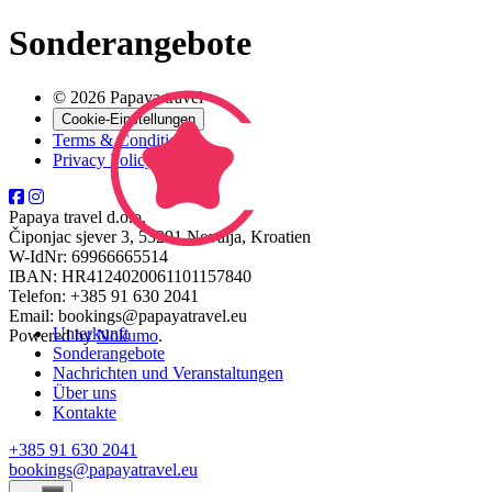
Sonderangebote
© 2026 Papaya travel
Cookie-Einstellungen
Terms & Conditions
Privacy Policy
Papaya travel d.o.o.
Čiponjac sjever 3, 53291 Novalja, Kroatien
W-IdNr: 69966665514
IBAN: HR4124020061101157840
Telefon: +385 91 630 2041
Email: bookings@papayatravel.eu
Unterkunft
Powered by
Nokumo
.
Sonderangebote
Nachrichten und Veranstaltungen
Über uns
Kontakte
+385 91 630 2041
bookings@papayatravel.eu