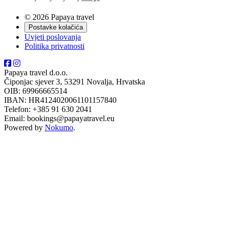
© 2026 Papaya travel
Postavke kolačića
Uvjeti poslovanja
Politika privatnosti
Papaya travel d.o.o.
Čiponjac sjever 3, 53291 Novalja, Hrvatska
OIB: 69966665514
IBAN: HR4124020061101157840
Telefon: +385 91 630 2041
Email: bookings@papayatravel.eu
Powered by
Nokumo
.