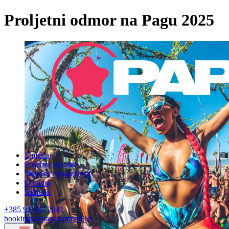
Proljetni odmor na Pagu 2025
Smještaj
Posebne ponude
Novosti i događanja
O nama
Kontakt
+385 91 630 2041
bookings@papayatravel.eu