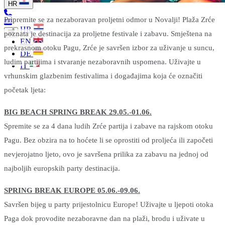
HR
Pripremite se za nezaboravan proljetni odmor u Novalji! Plaža Zrće
HR
poznata je destinacija za proljetne festivale i zabavu. Smještena na
EN
prekrasnom otoku Pagu, Zrće je savršen izbor za uživanje u suncu,
DE
ludim partijima i stvaranje nezaboravnih uspomena. Uživajte u
IT
vrhunskim glazbenim festivalima i događajima koja će označiti
početak ljeta:
BIG BEACH SPRING BREAK 29.05.-01.06.
Spremite se za 4 dana ludih Zrće partija i zabave na rajskom otoku
Pagu. Bez obzira na to hoćete li se oprostiti od proljeća ili započeti
nevjerojatno ljeto, ovo je savršena prilika za zabavu na jednoj od
najboljih europskih party destinacija.
SPRING BREAK EUROPE 05.06.-09.06.
Savršen bijeg u party prijestolnicu Europe! Uživajte u ljepoti otoka
Paga dok provodite nezaboravne dan na plaži, brodu i uživate u