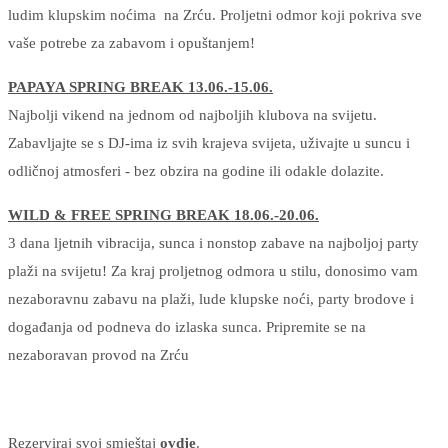
ludim klupskim noćima
na Zrću. Proljetni odmor koji pokriva sve
vaše potrebe za zabavom i opuštanjem!
PAPAYA SPRING BREAK 13.06.-15.06.
Najbolji vikend na jednom od najboljih klubova na svijetu.
Zabavljajte se s DJ-ima iz svih krajeva svijeta, uživajte u suncu i
odličnoj atmosferi - bez obzira na godine ili odakle dolazite.
WILD & FREE SPRING BREAK 18.06.-20.06.
3 dana ljetnih vibracija, sunca i nonstop zabave na najboljoj party
plaži na svijetu! Za kraj proljetnog odmora u stilu, donosimo vam
nezaboravnu zabavu na plaži, lude klupske noći, party brodove i
događanja od podneva do izlaska sunca. Pripremite se na
nezaboravan provod na Zrću
Rezerviraj svoj smještaj
ovdje
.