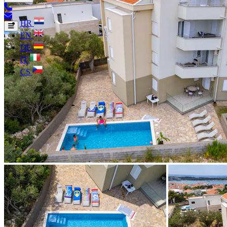
HR
EN
DE
IT
CS